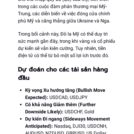
trong các cuộc đàm phán thương mại Mỹ-
Trung, các diễn biến về việc đóng cửa chính
phủ Mỹ và căng thẳng giữa Ukraine và Nga.
Trong bối cảnh này, Đô la Mỹ có thể duy trì
sức mạnh gần đây, trong khi vàng và cổ phiếu
dự kiến sẽ vẫn kiên cường. Tuy nhiên, tiền
điện tử có thể từ bỏ một số lợi ích trước đó.
Dự đoán cho các tài sản hàng
đầu
Kỳ vọng Xu hướng tăng (Bullish Move
Expected):
USDCAD, USDJPY
Có khả năng Giảm thêm (Further
Downside Likely):
USDCHF, Gold
Dự kiến Đi ngang (Sideways Movement
Anticipated):
Nasdaq, DJI30, USDCNH,
AUDUSD, NZDUSD, GBPUSD, US Dollar,