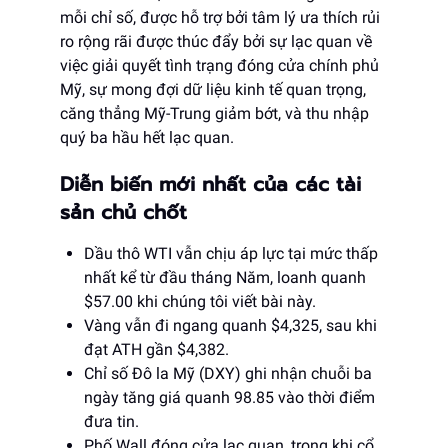
mỗi chỉ số, được hỗ trợ bởi tâm lý ưa thích rủi
ro rộng rãi được thúc đẩy bởi sự lạc quan về
việc giải quyết tình trạng đóng cửa chính phủ
Mỹ, sự mong đợi dữ liệu kinh tế quan trọng,
căng thẳng Mỹ-Trung giảm bớt, và thu nhập
quý ba hầu hết lạc quan.
Diễn biến mới nhất của các tài
sản chủ chốt
Dầu thô WTI vẫn chịu áp lực tại mức thấp
nhất kể từ đầu tháng Năm, loanh quanh
$57.00 khi chúng tôi viết bài này.
Vàng vẫn đi ngang quanh $4,325, sau khi
đạt ATH gần $4,382.
Chỉ số Đô la Mỹ (DXY) ghi nhận chuỗi ba
ngày tăng giá quanh 98.85 vào thời điểm
đưa tin.
Phố Wall đóng cửa lạc quan, trong khi cổ