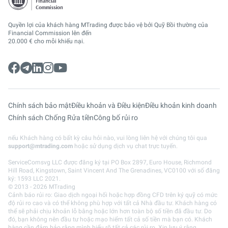
Quyền lợi của khách hàng MTrading được bảo vệ bởi Quỹ Bồi thường của
Financial Commission lên đến
20.000 € cho mỗi khiếu nại.
Chính sách bảo mật
Điều khoản và Điều kiện
Điều khoản kinh doanh
Chính sách Chống Rửa tiền
Công bố rủi ro
nếu Khách hàng có bất kỳ câu hỏi nào, vui lòng liên hệ với chúng tôi qua
support@mtrading.com
hoặc sử dụng dịch vụ chat trực tuyến.
ServiceComsvg LLC được đăng ký tại PO Box 2897, Euro House, Richmond
Hill Road, Kingstown, Saint Vincent And The Grenadines, VC0100 với số đăng
ký: 1593 LLC 2021.
© 2013 - 2026 MTrading
Cảnh báo rủi ro: Giao dịch ngoại hối hoặc hợp đồng CFD trên ký quỹ có mức
độ rủi ro cao và có thể không phù hợp với tất cả Nhà đầu tư. Khách hàng có
thể sẽ phải chịu khoản lỗ bằng hoặc lớn hơn toàn bộ số tiền đã đầu tư. Do
đó, bạn không nên đầu tư hoặc mạo hiểm tất cả số tiền mà bạn có. Khách
hàng cần đảm bảo rằng mình hiểu rõ tất cả các rủi ro. Xin lưu ý rằng