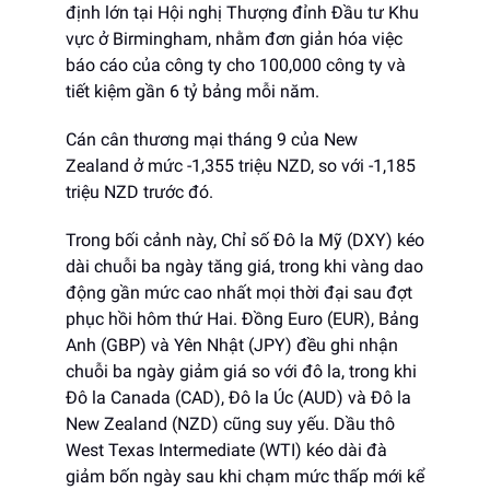
định lớn tại Hội nghị Thượng đỉnh Đầu tư Khu
vực ở Birmingham, nhằm đơn giản hóa việc
báo cáo của công ty cho 100,000 công ty và
tiết kiệm gần 6 tỷ bảng mỗi năm.
Cán cân thương mại tháng 9 của New
Zealand ở mức -1,355 triệu NZD, so với -1,185
triệu NZD trước đó.
Trong bối cảnh này, Chỉ số Đô la Mỹ (DXY) kéo
dài chuỗi ba ngày tăng giá, trong khi vàng dao
động gần mức cao nhất mọi thời đại sau đợt
phục hồi hôm thứ Hai. Đồng Euro (EUR), Bảng
Anh (GBP) và Yên Nhật (JPY) đều ghi nhận
chuỗi ba ngày giảm giá so với đô la, trong khi
Đô la Canada (CAD), Đô la Úc (AUD) và Đô la
New Zealand (NZD) cũng suy yếu. Dầu thô
West Texas Intermediate (WTI) kéo dài đà
giảm bốn ngày sau khi chạm mức thấp mới kể