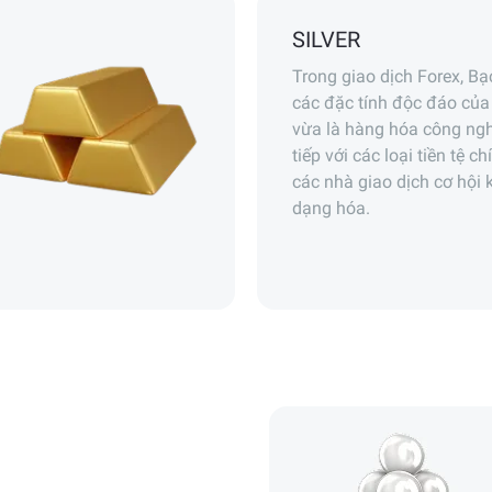
SILVER
Trong giao dịch Forex, B
các đặc tính độc đáo của 
vừa là hàng hóa công ngh
tiếp với các loại tiền tệ 
các nhà giao dịch cơ hội 
dạng hóa.