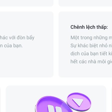
Chênh lệch thấp:
khác với đòn bẩy
Một trong những m
ận của bạn.
Sự khác biệt nhỏ n
dịch của bạn tiết 
hết các nhà môi gi