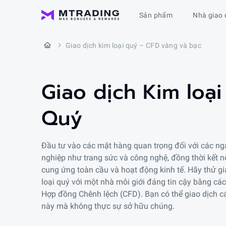
Sản phẩm
Nhà giao 
Giao dịch kim loại quý – CFD vàng và bạc
Giao dịch Kim loại
Quý
Đầu tư vào các mặt hàng quan trọng đối với các n
nghiệp như trang sức và công nghệ, đồng thời kết nố
cung ứng toàn cầu và hoạt động kinh tế. Hãy thử gi
loại quý với một nhà môi giới đáng tin cậy bằng cá
Hợp đồng Chênh lệch (CFD). Bạn có thể giao dịch cá
này mà không thực sự sở hữu chúng.