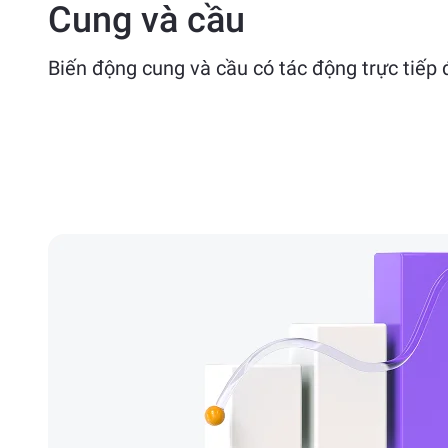
Cung và cầu
Biến động cung và cầu có tác động trực tiếp đ