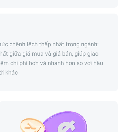
ức chênh lệch thấp nhất trong ngành:
hất giữa giá mua và giá bán, giúp giao
kiệm chi phí hơn và nhanh hơn so với hầu
ới khác