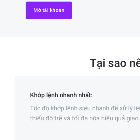
Mở tài khoản
Tại sao nê
Khớp lệnh nhanh nhất:
Tốc độ khớp lệnh siêu nhanh để xử lý l
thiểu độ trễ và tối đa hóa hiệu quả giao 