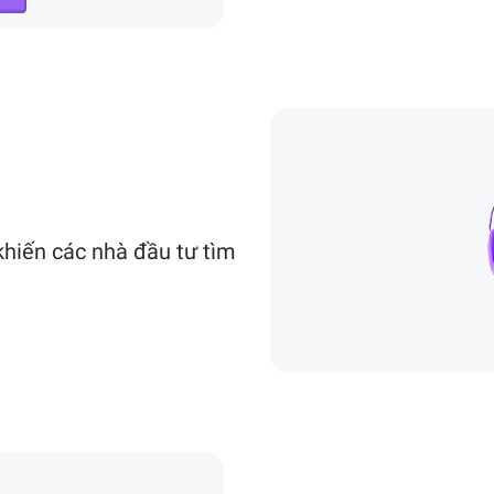
khiến các nhà đầu tư tìm