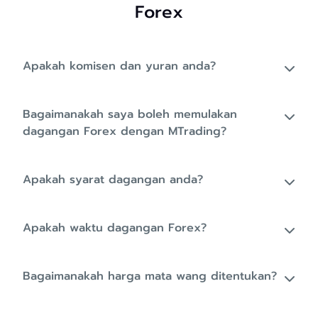
Forex
Apakah komisen dan yuran anda?
Bagaimanakah saya boleh memulakan
dagangan Forex dengan MTrading?
Apakah syarat dagangan anda?
Apakah waktu dagangan Forex?
Bagaimanakah harga mata wang ditentukan?