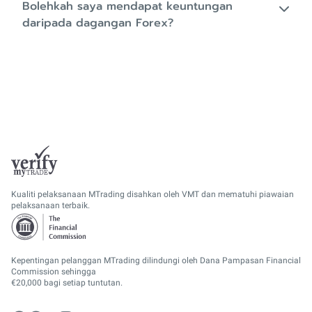
Bolehkah saya mendapat keuntungan
daripada dagangan Forex?
Kualiti pelaksanaan MTrading disahkan oleh VMT dan mematuhi piawaian
pelaksanaan terbaik.
Kepentingan pelanggan MTrading dilindungi oleh Dana Pampasan Financial
Commission sehingga
€20,000 bagi setiap tuntutan.