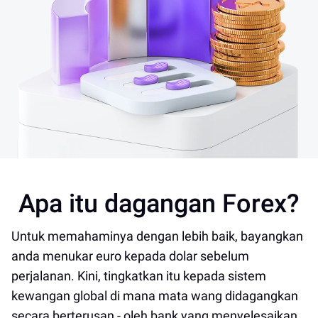
Apa itu dagangan Forex?
Untuk memahaminya dengan lebih baik, bayangkan
anda menukar euro kepada dolar sebelum
perjalanan. Kini, tingkatkan itu kepada sistem
kewangan global di mana mata wang didagangkan
secara berterusan - oleh bank yang menyelesaikan