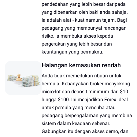
pendedahan yang lebih besar daripada
yang dibenarkan oleh baki anda sahaja.
Ia adalah alat - kuat namun tajam. Bagi
pedagang yang mempunyai rancangan
risiko, ia membuka akses kepada
pergerakan yang lebih besar dan
keuntungan yang bermakna.
Halangan kemasukan rendah
Anda tidak memerlukan ribuan untuk
bermula. Kebanyakan broker menyokong
micro-lot dan deposit minimum dari $10
hingga $100. Ini menjadikan Forex ideal
untuk pemula yang mencuba atau
pedagang berpengalaman yang membina
sistem dalam keadaan sebenar.
Gabungkan itu dengan akses demo, dan