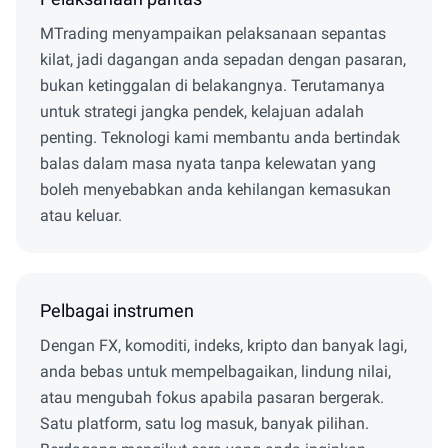
MTrading menyampaikan pelaksanaan sepantas
kilat, jadi dagangan anda sepadan dengan pasaran,
bukan ketinggalan di belakangnya. Terutamanya
untuk strategi jangka pendek, kelajuan adalah
penting. Teknologi kami membantu anda bertindak
balas dalam masa nyata tanpa kelewatan yang
boleh menyebabkan anda kehilangan kemasukan
atau keluar.
Pelbagai instrumen
Dengan FX, komoditi, indeks, kripto dan banyak lagi,
anda bebas untuk mempelbagaikan, lindung nilai,
atau mengubah fokus apabila pasaran bergerak.
Satu platform, satu log masuk, banyak pilihan.