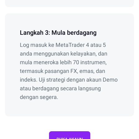
Langkah 3: Mula berdagang
Log masuk ke MetaTrader 4 atau 5
anda menggunakan kelayakan, dan
mula meneroka lebih 70 instrumen,
termasuk pasangan FX, emas, dan
indeks. Uji strategi dengan akaun Demo
atau berdagang secara langsung
dengan segera.