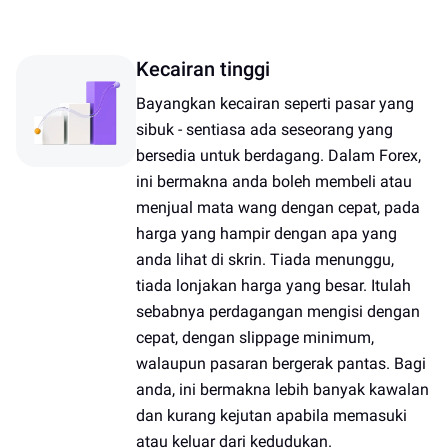
Kecairan tinggi
Bayangkan kecairan seperti pasar yang
sibuk - sentiasa ada seseorang yang
bersedia untuk berdagang. Dalam Forex,
ini bermakna anda boleh membeli atau
menjual mata wang dengan cepat, pada
harga yang hampir dengan apa yang
anda lihat di skrin. Tiada menunggu,
tiada lonjakan harga yang besar. Itulah
sebabnya perdagangan mengisi dengan
cepat, dengan slippage minimum,
walaupun pasaran bergerak pantas. Bagi
anda, ini bermakna lebih banyak kawalan
dan kurang kejutan apabila memasuki
atau keluar dari kedudukan.