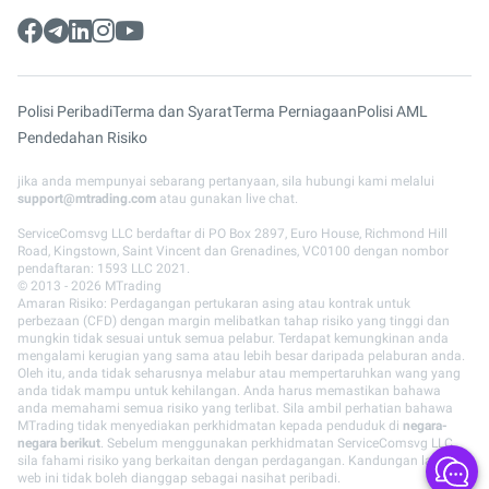
Polisi Peribadi
Terma dan Syarat
Terma Perniagaan
Polisi AML
Pendedahan Risiko
jika anda mempunyai sebarang pertanyaan, sila hubungi kami melalui
support@mtrading.com
atau gunakan live chat.
ServiceComsvg LLC berdaftar di PO Box 2897, Euro House, Richmond Hill
Road, Kingstown, Saint Vincent dan Grenadines, VC0100 dengan nombor
pendaftaran: 1593 LLC 2021.
© 2013 - 2026 MTrading
Amaran Risiko: Perdagangan pertukaran asing atau kontrak untuk
perbezaan (CFD) dengan margin melibatkan tahap risiko yang tinggi dan
mungkin tidak sesuai untuk semua pelabur. Terdapat kemungkinan anda
mengalami kerugian yang sama atau lebih besar daripada pelaburan anda.
Oleh itu, anda tidak seharusnya melabur atau mempertaruhkan wang yang
anda tidak mampu untuk kehilangan. Anda harus memastikan bahawa
anda memahami semua risiko yang terlibat. Sila ambil perhatian bahawa
MTrading tidak menyediakan perkhidmatan kepada penduduk di
negara-
negara berikut
. Sebelum menggunakan perkhidmatan ServiceComsvg LLC,
sila fahami risiko yang berkaitan dengan perdagangan. Kandungan laman
web ini tidak boleh dianggap sebagai nasihat peribadi.