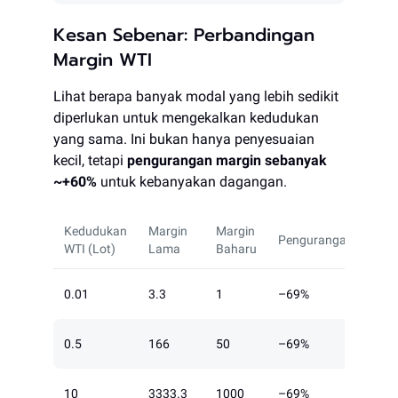
Kesan Sebenar: Perbandingan
Margin WTI
Lihat berapa banyak modal yang lebih sedikit
diperlukan untuk mengekalkan kedudukan
yang sama. Ini bukan hanya penyesuaian
kecil, tetapi
pengurangan margin sebanyak
~+60%
untuk kebanyakan dagangan.
Kedudukan
Margin
Margin
Pengurangan
WTI (Lot)
Lama
Baharu
0.01
3.3
1
–69%
0.5
166
50
–69%
10
3333.3
1000
–69%