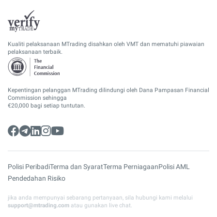
Kualiti pelaksanaan MTrading disahkan oleh VMT dan mematuhi piawaian
pelaksanaan terbaik.
Kepentingan pelanggan MTrading dilindungi oleh Dana Pampasan Financial
Commission sehingga
€20,000 bagi setiap tuntutan.
Polisi Peribadi
Terma dan Syarat
Terma Perniagaan
Polisi AML
Pendedahan Risiko
jika anda mempunyai sebarang pertanyaan, sila hubungi kami melalui
support@mtrading.com
atau gunakan live chat.