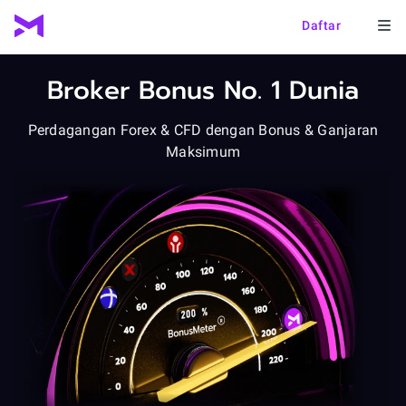
Daftar
Broker Bonus No. 1 Dunia
Perdagangan Forex & CFD
dengan Bonus & Ganjaran
Maksimum