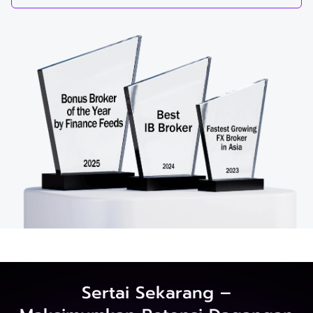
Sertai Sekarang –