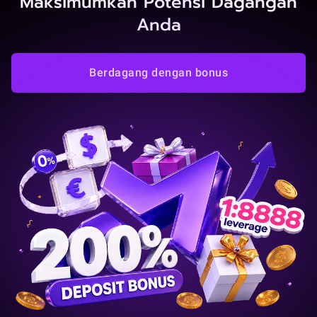
Maksimumkan Potensi Dagangan
Anda
Berdagang dengan bonus