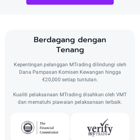
Berdagang dengan
Tenang
Kepentingan pelanggan MTrading dilindungi oleh
Dana Pampasan Komisen Kewangan hingga
€20,000 setiap tuntutan.
Kualiti pelaksanaan MTrading disahkan oleh VMT
dan mematuhi piawaian pelaksanaan terbaik.