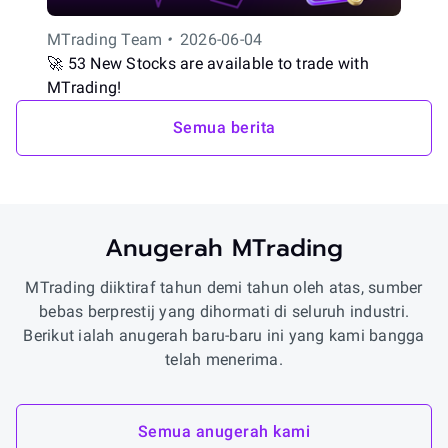
MTrading Team
•
2026-06-04
🚀 53 New Stocks are available to trade with
MTrading!
Semua berita
Anugerah MTrading
MTrading diiktiraf tahun demi tahun oleh atas, sumber
bebas berprestij yang dihormati di seluruh industri.
Berikut ialah anugerah baru-baru ini yang kami bangga
telah menerima.
Semua anugerah kami