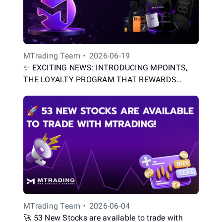
MTrading Team
•
2026-06-19
✨ EXCITING NEWS: INTRODUCING MPOINTS,
THE LOYALTY PROGRAM THAT REWARDS
EVERY TRADE
MTrading Team
•
2026-06-04
🚀 53 New Stocks are available to trade with