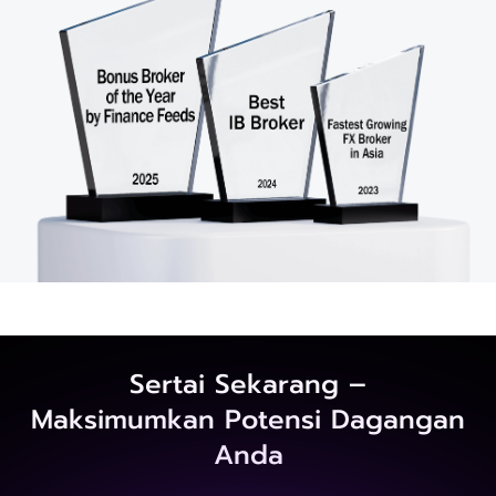
Sertai Sekarang –
Maksimumkan Potensi Dagangan
Anda