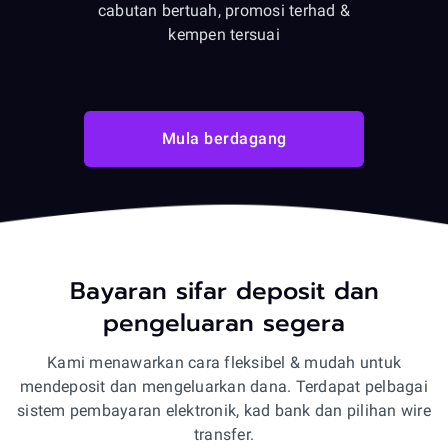
cabutan bertuah, promosi terhad &
kempen tersuai
Mula berdagang
Bayaran sifar deposit dan
pengeluaran segera
Kami menawarkan cara fleksibel & mudah untuk
mendeposit dan mengeluarkan dana. Terdapat pelbagai
sistem pembayaran elektronik, kad bank dan pilihan wire
transfer.