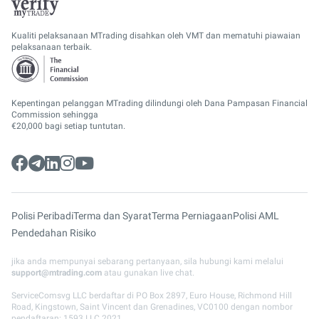
Kualiti pelaksanaan MTrading disahkan oleh VMT dan mematuhi piawaian
pelaksanaan terbaik.
Kepentingan pelanggan MTrading dilindungi oleh Dana Pampasan Financial
Commission sehingga
€20,000 bagi setiap tuntutan.
Polisi Peribadi
Terma dan Syarat
Terma Perniagaan
Polisi AML
Pendedahan Risiko
jika anda mempunyai sebarang pertanyaan, sila hubungi kami melalui
support@mtrading.com
atau gunakan live chat.
ServiceComsvg LLC berdaftar di PO Box 2897, Euro House, Richmond Hill
Road, Kingstown, Saint Vincent dan Grenadines, VC0100 dengan nombor
pendaftaran: 1593 LLC 2021.