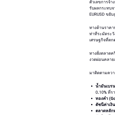
ตัวเลขการจ้าง
รับผลกระทบจาก
EURUSD ขยับส
ทางด้านราคาท
ท่าทีระมัดระว
เศรษฐกิจที่ตกต
ทางฝั่งตลาดคร
งวดผ่อนคลาย
มาติดตามความเ
น้ำมันเบรน
0
.
10
%
ที่ร
ทองคำ (Go
ดัชนีค่าเง
ตลาดหลักทร