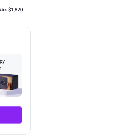
 และ $1,820
py
ก