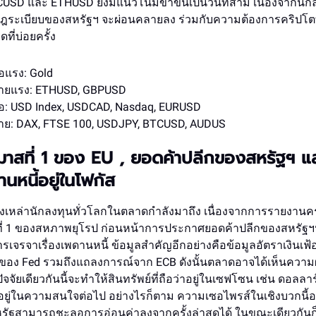
CUSD และ ETHUSD ยังมีแนวโน้มขาขึ้นเป็นวันที่สาม เนื่องจากนั
กฎระเบียบของสหรัฐฯ จะผ่อนคลายลง ร่วมกับความต้องการคริปโตที่
ที่บ่อยครั้ง
อแรง: Gold
ยแรง: ETHUSD, GBPUSD
อ: USD Index, USDCAD, Nasdaq, EURUSD
: DAX, FTSE 100, USDJPY, BTCUSD, AUDUS
าสที่ 1 ของ EU , ยอดค้าปลีกของสหรัฐฯ แ
นหนี้อยู่ในโฟกัส
ของเหล่านักลงทุนทั่วโลกในตลาดกำลังมาถึง เนื่องจากการรายงานค
่ 1 ของสหภาพยุโรป ก่อนหน้าการประกาศยอดค้าปลีกของสหรัฐฯ
เจรจาเรื่องเพดานหนี้ ข้อมูลสำคัญอีกอย่างคือข้อมูลอัตราเงินเ
อง Fed รวมถึงแถลงการณ์จาก ECB ดังนั้นตลาดอาจได้เห็นความผ
ัจจัยเดียวกันนี้จะทำให้สินทรัพย์ที่ถือว่าอยู่ในเซฟโซน เช่น ดอลล
อยู่ในความสนใจต่อไป อย่างไรก็ตาม ความเซอไพรส์ในเชิงบวกนี้อ
หรัฐสามารถชะลอการอ่อนค่าลงจากครั้งล่าสุดได้ ในขณะเดียวกัน