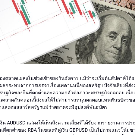
ของตลาดแย่ลงในช่วงเช้าของวันอังคาร แม้ว่าจะเริ่มต้นสัปดาห์ได้
ับผลกระทบจากการเจรจาเรื่องเพดานหนี้ของสหรัฐฯ ปัจจัยเสี่ยงที่ส
ศรษฐกิจของจีนที่ตกต่ำและความกลัวต่อภาวะเศรษฐกิจถดถอย เนื่อ
นในตลาดสั่นคลอนนี้ส่งผลให้ไม่สามารถหนุนผลตอบแทนพันธบัตร
ฯและดอลลาร์สหรัฐฯแม้ว่าตลาดจะมีอุปสงค์พันธบัตร
ู่เงิน AUDUSD แสดงให้เห็นถึงความเสี่ยงที่ได้รับจากรายงานการประช
นที่ตกต่ำของ RBA ในขณะที่คู่เงิน GBPUSD เป็นไปตามแนวโน้ม