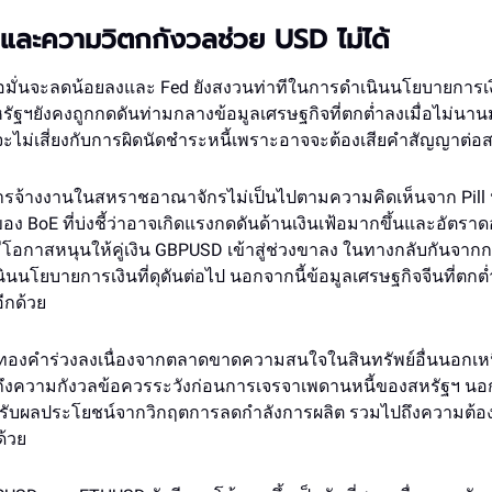
และความวิตกกังวลช่วย USD ไม่ได้
่อมั่นจะลดน้อยลงและ Fed ยังสงวนท่าทีในการดำเนินนโยบายการเงิน
รัฐฯยังคงถูกกดดันท่ามกลางข้อมูลเศรษฐกิจที่ตกต่ำลงเมื่อไม่นานมา
ฯจะไม่เสี่ยงกับการผิดนัดชำระหนี้เพราะอาจจะต้องเสียคำสัญญาต
นการจ้างงานในสหราชอาณาจักรไม่เป็นไปตามความคิดเห็นจาก Pill 
 BoE ที่บ่งชี้ว่าอาจเกิดแรงกดดันด้านเงินเฟ้อมากขึ้นและอัตราดอกเ
ะมีโอกาสหนุนให้คู่เงิน GBPUSD เข้าสู่ช่วงขาลง ในทางกลับกันจา
นนโยบายการเงินที่ดุดันต่อไป นอกจากนี้ข้อมูลเศรษฐกิจจีนที่ตกต่ำย
ีกด้วย
องคำร่วงลงเนื่องจากตลาดขาดความสนใจในสินทรัพย์อื่นนอกเห
ถึงความกังวลข้อควรระวังก่อนการเจรจาเพดานหนี้ของสหรัฐฯ นอ
ได้รับผลประโยชน์จากวิกฤตการลดกำลังการผลิต รวมไปถึงความต้อง
ด้วย