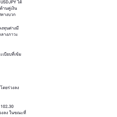
น USDJPY ได้
านคู่เงิน
ิศทางบวก
งทุนต่างมี
ามกลางภาวะ
เบียบที่เข้ม
 โดยร่วงลง
ๆ 102
.
30
่วงลง ในขณะที่