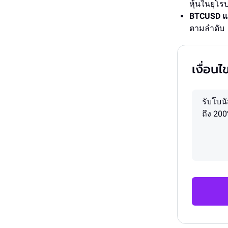
หุ้นในยุโร
BTCUSD แ
ตามลำดับ
เงื่อนไ
รับโบนั
ถึง 20