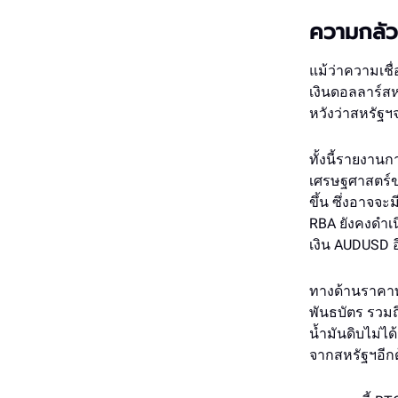
ความกลัว
แม้ว่าความเชื
เงินดอลลาร์สห
หวังว่าสหรัฐ
ทั้งนี้รายงา
เศรษฐศาสตร์ของ
ขึ้น ซึ่งอาจจ
RBA ยังคงดำเนิ
เงิน AUDUSD อ
ทางด้านราคาท
พันธบัตร รวม
น้ำมันดิบไม่
จากสหรัฐฯอีก