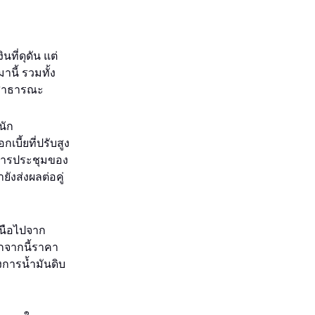
ที่ดุดัน แต่
นี้ รวมทั้ง
่อสาธารณะ
นัก
บี้ยที่ปรับสูง
กการประชุมของ
ังส่งผลต่อคู่
นือไปจาก
กจากนี้ราคา
การน้ำมันดิบ