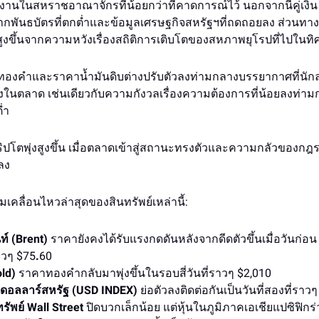
งานในสหราชอาณาจักรที่น้อยกว่าที่คาดการณ์ไว้ นอกจากนี้คู่เงิ
พันธบัตรที่ตกต่ำและข้อมูลเศรษฐกิจสหรัฐฯที่ถดถอยลง ส่วนทางด้
ูงขึ้นจากความหวังเรื่องสถิติการเติบโตของสหภาพยุโรปที่ไปในท
องคำและราคาน้ำมันดิบต่างปรับตัวลงท่ามกลางบรรยากาศที่นักล
ังในตลาด เช่นเดียวกับความกังวลเรื่องความต้องการที่น้อยลงท่
่ำ
ิปโตพุ่งสูงขึ้น เมื่อตลาดเข้าสู่สถานะทรงตัวและความกลัวของกฎระ
ลง
คลื่อนไหวล่าสุดของสินทรัพย์เหล่านี้:
ท์ (Brent)
ราคายังคงได้รับแรงกดดันหลังจากดีดตัวขึ้นเมื่อวันก่อน
าวๆ $75
.
60
ld)
ราคาทองคำกลับมาพุ่งขึ้นในรอบสี่วันที่ราวๆ $2,010
ินดอลลาร์สหรัฐ (USD INDEX)
ย่อตัวลงติดต่อกันเป็นวันที่สองที่ราว
ัพย์ Wall Street
ปิดบวกเล็กน้อย แต่หุ้นในภูมิภาคเอเชียแปซิฟิกร