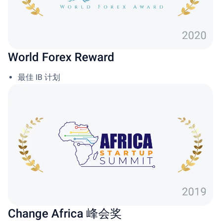
World Forex Reward
最佳 IB 计划
Change Africa 峰会奖